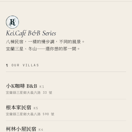
Kei.Café
B&B Series
八棟民宿，一樣的慢步調，不同的風景。
宜蘭三星、冬山——選你想的那一間。
¶ OUR VILLAS
小K咖啡 B&B
K1
宜蘭縣三星鄉大義六路 33 號
根本家民宿
K5
宜蘭縣三星鄉大義八路 590 號
柯林小屋民宿
K4