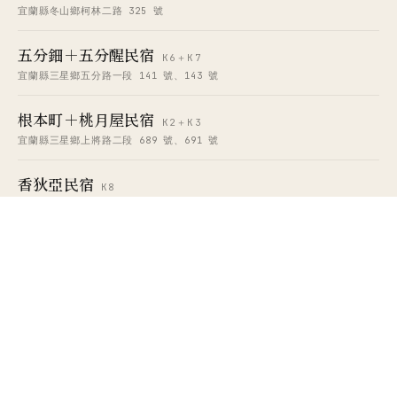
宜蘭縣冬山鄉柯林二路 325 號
五分鈿＋五分醒民宿
K6＋K7
宜蘭縣三星鄉五分路一段 141 號、143 號
根本町＋桃月屋民宿
K2＋K3
宜蘭縣三星鄉上將路二段 689 號、691 號
香狄亞民宿
K8
宜蘭縣羅東鎮四維路 100 號
¶ STAY INFO
部落格 · NOTES
住宿約定說明
住房與退訂條款