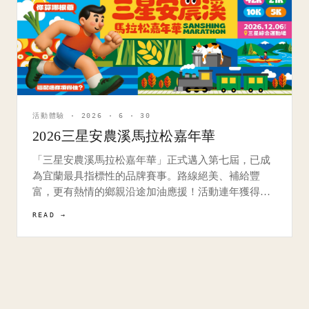
活動體驗 · 2026 · 6 · 30
2026三星安農溪馬拉松嘉年華
「三星安農溪馬拉松嘉年華」正式邁入第七屆，已成
為宜蘭最具指標性的品牌賽事。路線絕美、補給豐
富，更有熱情的鄉親沿途加油應援！活動連年獲得跑
友熱烈迴響，更連續入選運動筆記「十大年度優質賽
READ →
事」。今年由三星鄉公所主辦的「2026三星安農溪馬
拉松嘉年華」，將於115年12月6日盛大舉行，持續打
造三星鄉特色品牌賽事，用最真摯的款待…