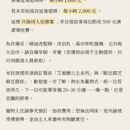
需要延後退房時，
每小時 1,000 元
。
若未告知逕自延後退房，
每小時 2,000 元
。
這裡
只接待入住房客
；非住宿訪客每位酌收 500 元清
潔場地費。
為你備妥：精油洗髮精、沐浴乳、高功率吹風機、毛巾與
大浴巾。請自備牙刷、牙膏（依環保法規不主動提供，仍
可向服務人員索取）。
本民宿提供頂級訂製床「艾薇爾公主系列」與「眠豆腐芝
麻豆腐床」，歡迎進一步了解。熱水為蓄熱式，前一位若
泡得久，下一位可能要等個 20–30 分鐘——慢一點，也是
宜蘭的節奏。
寵物入住請事先預訂、加收費用；恕無法同床，室內請使
用禮貌帶，並由主人承擔所有照顧責任。