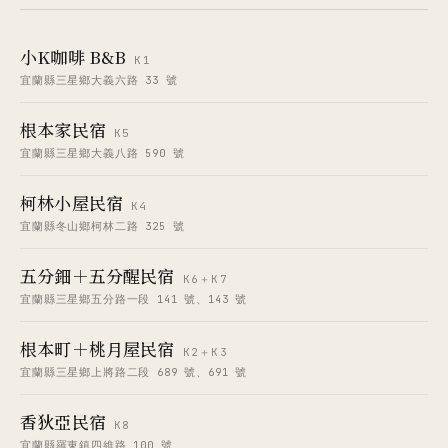
小K咖啡 B&B
K1
宜蘭縣三星鄉大義六路 33 號
根本家民宿
K5
宜蘭縣三星鄉大義八路 590 號
柯林小屋民宿
K4
宜蘭縣冬山鄉柯林二路 325 號
五分鈿＋五分醒民宿
K6＋K7
宜蘭縣三星鄉五分路一段 141 號、143 號
根本町＋桃月屋民宿
K2＋K3
宜蘭縣三星鄉上將路二段 689 號、691 號
香狄亞民宿
K8
宜蘭縣羅東鎮四維路 100 號