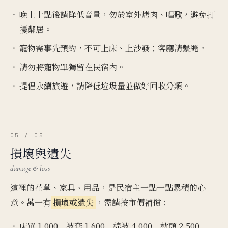
晚上十點後請降低音量，勿於室外烤肉、唱歌，避免打
擾鄰居。
寵物需事先預約，不可上床、上沙發；客廳請繫繩。
請勿將寵物單獨留在民宿內。
提倡永續旅遊，請降低垃圾量並做好回收分類。
05 / 05
損壞與遺失
damage & loss
這裡的花草、家具、用品，是民宿主一點一點累積的心
意。萬一有
損壞或遺失
，需請按市價補償：
床單 1,000 被套 1,600 棉被 4,000 枕頭 2,500