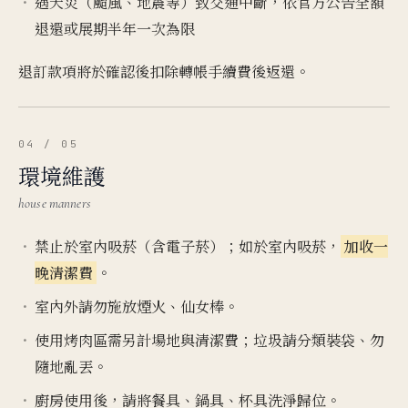
遇天災（颱風、地震等）致交通中斷，依官方公告全額
退還或展期半年一次為限
退訂款項將於確認後扣除轉帳手續費後返還。
04 / 05
環境維護
house manners
禁止於室內吸菸（含電子菸）；如於室內吸菸，
加收一
晚清潔費
。
室內外請勿施放煙火、仙女棒。
使用烤肉區需另計場地與清潔費；垃圾請分類裝袋、勿
隨地亂丟。
廚房使用後，請將餐具、鍋具、杯具洗淨歸位。