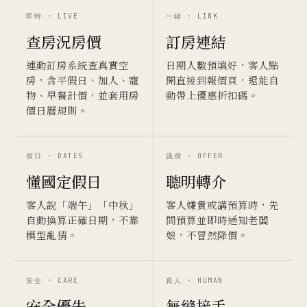
即時 · LIVE
一鍵 · LINK
查房況房價
訂房連結
連動訂房系統查真實空
日期人數預填好，客人點
房，含平假日、加人、寵
開直接到報價頁，還能自
物、早餐計價，並套用房
動帶上優惠折扣碼。
價日曆規則。
假日 · DATES
議價 · OFFER
懂國定假日
聰明轉介
客人說「端午」「中秋」
客人嫌貴或講預算時，先
自動換算正確日期，不靠
問預算並即時通知老闆
模型亂猜。
娘，不冒然降價。
安全 · CARE
真人 · HUMAN
安全優先
無縫接手