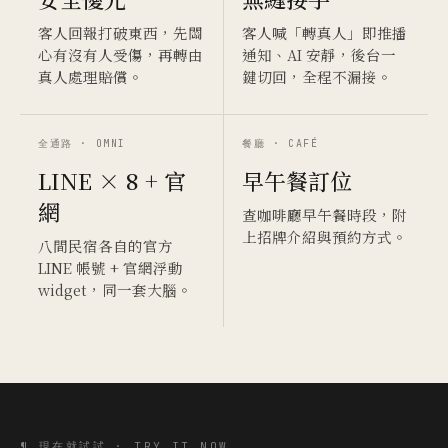
客人回報打破東西，先關
客人喊「轉真人」即推播
心有沒有人受傷，再轉由
通知、AI 安靜，後台一
真人處理賠償。
鍵切回，全程不漏接。
全通路 · OMNI
餐廳 · CAFÉ
LINE × 8 + 官
早午餐訂位
網
查咖啡廳早午餐時段，附
上招牌介紹與預約方式。
八間民宿各自的官方
LINE 帳號 + 官網浮動
widget，同一套大腦。
¶ 現在就試試 · TRY IT NOW