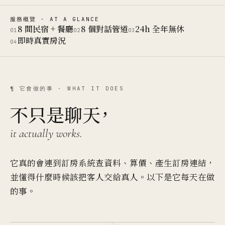
服務概覽 · AT A GLANCE
8 間民宿 + 餐廳
8 個對話管道
24h 全年無休
01
02
03
即時真實房況
04
¶ 它會做的事 · WHAT IT DOES
不只是聊天，
it actually works.
它真的會連到訂房系統查資料、算價、產生訂房連結，
並懂得什麼時候該把客人交給真人。以下是它每天在做
的事。