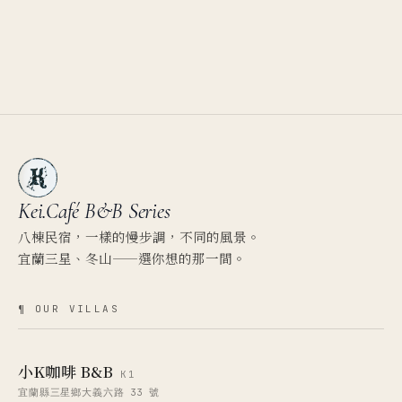
Kei.Café
B&B Series
八棟民宿，一樣的慢步調，不同的風景。
宜蘭三星、冬山——選你想的那一間。
¶ OUR VILLAS
小K咖啡 B&B
K1
宜蘭縣三星鄉大義六路 33 號