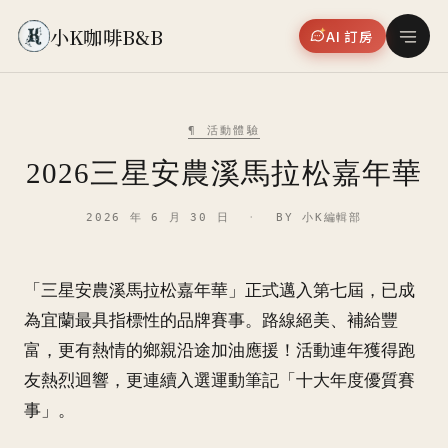
小K咖啡B&B
AI 訂房
¶ 活動體驗
2026三星安農溪馬拉松嘉年華
2026 年 6 月 30 日
·
BY 小K編輯部
「三星安農溪馬拉松嘉年華」正式邁入第七屆，已成
為宜蘭最具指標性的品牌賽事。路線絕美、補給豐
富，更有熱情的鄉親沿途加油應援！活動連年獲得跑
友熱烈迴響，更連續入選運動筆記「十大年度優質賽
事」。