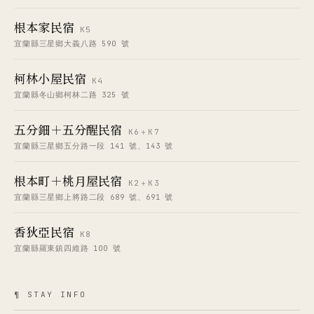
根本家民宿
K5
宜蘭縣三星鄉大義八路 590 號
柯林小屋民宿
K4
宜蘭縣冬山鄉柯林二路 325 號
五分鈿＋五分醒民宿
K6＋K7
宜蘭縣三星鄉五分路一段 141 號、143 號
根本町＋桃月屋民宿
K2＋K3
宜蘭縣三星鄉上將路二段 689 號、691 號
香狄亞民宿
K8
宜蘭縣羅東鎮四維路 100 號
¶ STAY INFO