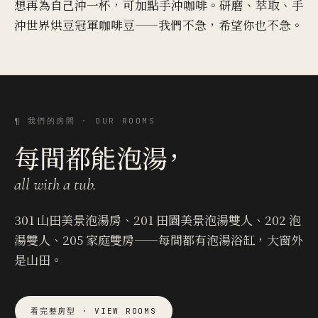
想再為自己沖一杯，可加點手沖咖啡。研磨、萃取、手
沖世界烘豆冠軍咖啡豆——我們不急，希望你也不急。
¶ 我們的房間 · OUR ROOMS
每間都能泡湯，
all with a tub.
301 山田美景泡湯房、201 田園美景泡湯雙人、202 泡
湯雙人、205 家庭雙房——每間都有泡湯浴缸，大窗外
是山田。
看完整房型 · VIEW ROOMS