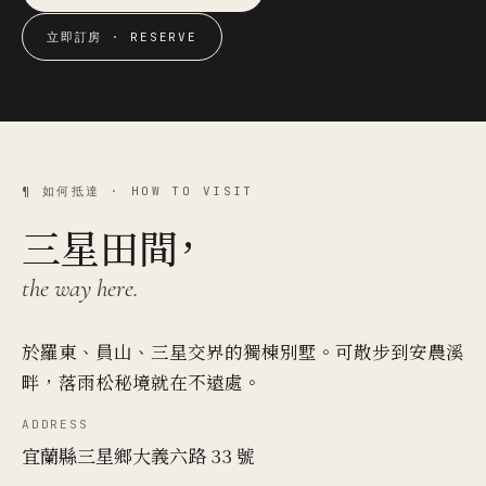
立即訂房 · RESERVE
¶ 如何抵達 · HOW TO VISIT
三星田間，
the way here.
於羅東、員山、三星交界的獨棟別墅。可散步到安農溪
畔，落雨松秘境就在不遠處。
ADDRESS
宜蘭縣三星鄉大義六路 33 號