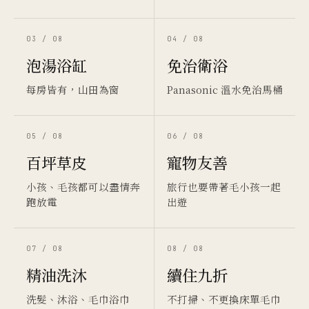
03 / 08
04 / 08
泡湯浴缸
免治衛浴
每房皆有，山田為窗
Panasonic 溫水免治馬桶
05 / 08
06 / 08
百坪草皮
寵物友善
小孩、毛孩都可以盡情奔
旅行也要帶著毛小孩一起
跑放電
出遊
07 / 08
08 / 08
精油洗沐
續住九折
洗髮、沐浴、毛巾浴巾
不打掃、不更換床單毛巾