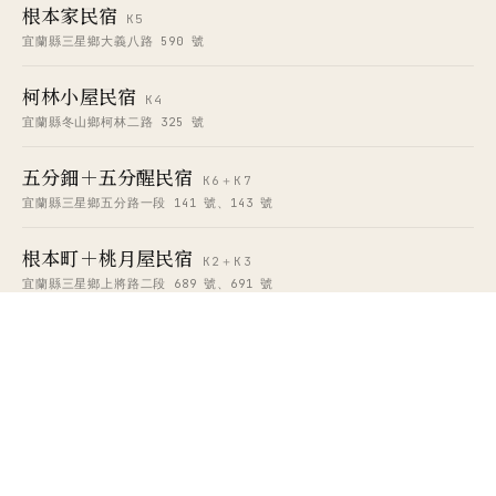
根本家民宿
K5
宜蘭縣三星鄉大義八路 590 號
柯林小屋民宿
K4
宜蘭縣冬山鄉柯林二路 325 號
五分鈿＋五分醒民宿
K6＋K7
宜蘭縣三星鄉五分路一段 141 號、143 號
根本町＋桃月屋民宿
K2＋K3
宜蘭縣三星鄉上將路二段 689 號、691 號
香狄亞民宿
K8
宜蘭縣羅東鎮四維路 100 號
¶ STAY INFO