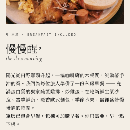
¶ 早晨 · BREAKFAST INCLUDED
慢慢醒，
the slow morning.
陽光從田野那頭升起，一樓咖啡廳的木桌間，流動著手
沖的香。我們為每位旅人準備了一份私房早餐 —— 充
滿蛋白質的獨家醃製雞排、炒雞蛋、在地新鮮生菜沙
拉、當季鮮蔬、暖香歐式麵包、季節水果，盤裡盛著慢
慢醒的時間。
單房已包含早餐，包棟可加購早餐。
你只需要，早一點
下樓。