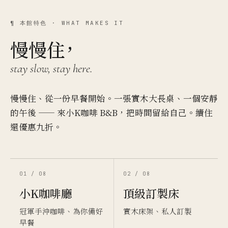
¶ 本館特色 · WHAT MAKES IT
慢慢住，
stay slow, stay here.
慢慢住、從一份早餐開始。一張實木大長桌、一個安靜
的午後 —— 來小K咖啡 B&B，把時間留給自己。續住
還優惠九折。
01 / 08
02 / 08
小K咖啡廳
頂級訂製床
冠軍手沖咖啡、為你備好
實木床架、私人訂製
早餐