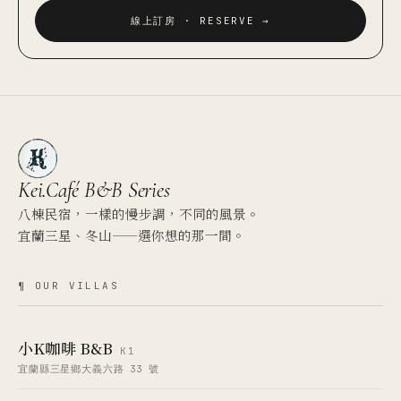
線上訂房 · RESERVE →
Kei.Café
B&B Series
八棟民宿，一樣的慢步調，不同的風景。
宜蘭三星、冬山——選你想的那一間。
¶ OUR VILLAS
小K咖啡 B&B
K1
宜蘭縣三星鄉大義六路 33 號