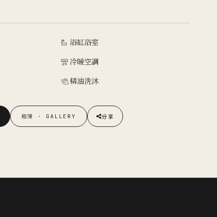
ILY SUITE
大房
te.