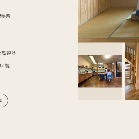
聽娛樂
有監視器
7 號
享