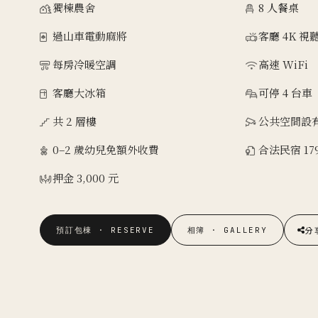
獨棟農舍
8 人餐桌
過山車電動麻將
客廳 4K 視
每房冷暖空調
高速 WiFi
客廳大冰箱
可停 4 台車
共 2 層樓
公共空間設
0–2 歲幼兒免額外收費
合法民宿 179
押金 3,000 元
分
預訂包棟 · RESERVE
相簿 · GALLERY