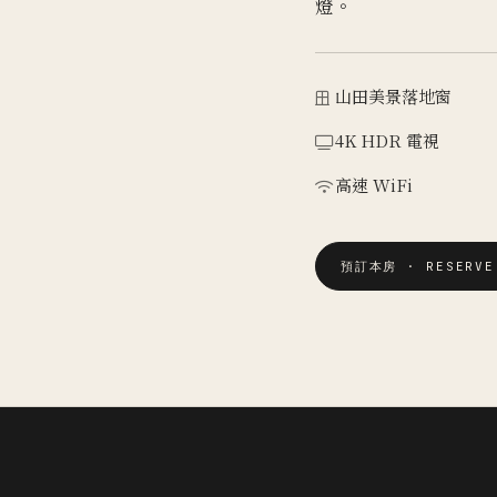
03 / 05 · THE FAM
家庭
the family sui