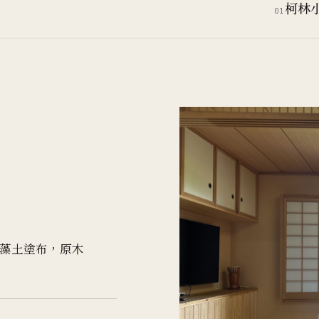
柯林
01
藻土塗布，原木