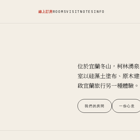
線上訂房
ROOMS
VISIT
NOTES
INFO
位於宜蘭冬山，柯林湧泉
室以硅藻土塗布、原木建
啟宜蘭旅行另一種體驗。
我們的房間
一份心意