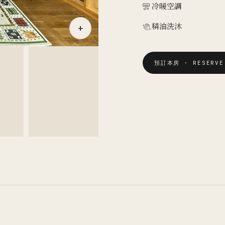
冷暖空調
精油洗沐
+
預訂本房 · RESERVE