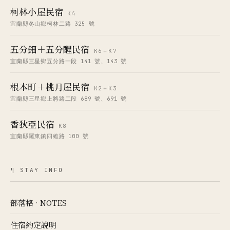
柯林小屋民宿
K4
宜蘭縣冬山鄉柯林二路 325 號
五分鈿＋五分醒民宿
K6＋K7
宜蘭縣三星鄉五分路一段 141 號、143 號
根本町＋桃月屋民宿
K2＋K3
宜蘭縣三星鄉上將路二段 689 號、691 號
香狄亞民宿
K8
宜蘭縣羅東鎮四維路 100 號
¶ STAY INFO
部落格 · NOTES
住宿約定說明