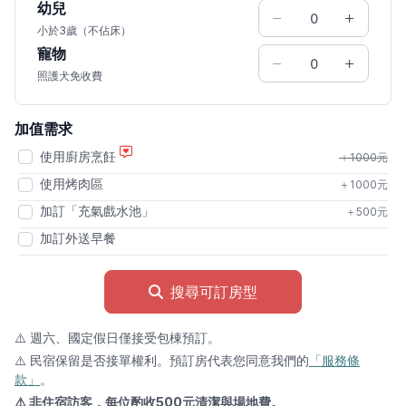
幼兒
小於3歲（不佔床）
寵物
照護犬免收費
加值需求
使用廚房烹飪
＋1000元
使用烤肉區
＋1000元
加訂「充氣戲水池」
＋500元
加訂外送早餐
搜尋可訂房型
⚠️ 週六、國定假日僅接受包棟預訂。
⚠️ 民宿保留是否接單權利。預訂房代表您同意我們的
「服務條
款」
。
⚠️ 非住宿訪客，每位酌收500元清潔與場地費。