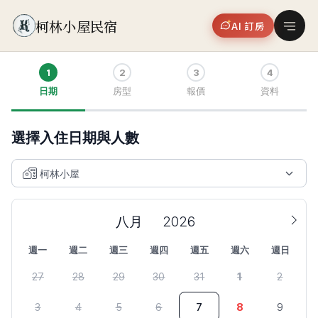
柯林小屋民宿
AI 訂房
1
2
3
4
日期
房型
報價
資料
選擇入住日期與人數
週一
週二
週三
週四
週五
週六
週日
27
28
29
30
31
1
2
3
4
5
6
7
8
9