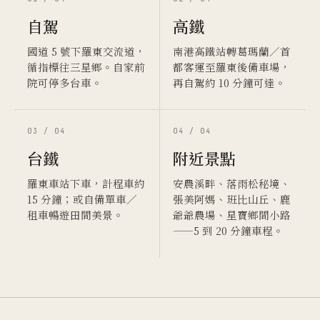
自駕
高鐵
國道 5 號下羅東交流道，
南港高鐵站轉葛瑪蘭／首
循指標往三星鄉。自家前
都客運至羅東後備車場，
院可停多台車。
再自駕約 10 分鐘可達。
03 / 04
04 / 04
台鐵
附近景點
羅東車站下車，計程車約
安農溪畔、落雨松秘境、
15 分鐘；或自備單車／
張美阿媽、班比山丘、鹿
租車暢遊田間美景。
爺爺農場、星寶鄉間小路
——5 到 20 分鐘車程。