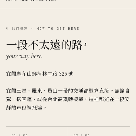
¶ 如何抵達 · HOW TO GET HERE
一段不太遠的路，
your way here.
宜蘭縣冬山鄉柯林二路 325 號
宜蘭三星、羅東、員山一帶的交通都還算直接。無論自
駕、搭客運、或從台北高鐵轉接駁，這裡都能在一段安
靜的車程裡抵達。
01 / 04
02 / 04