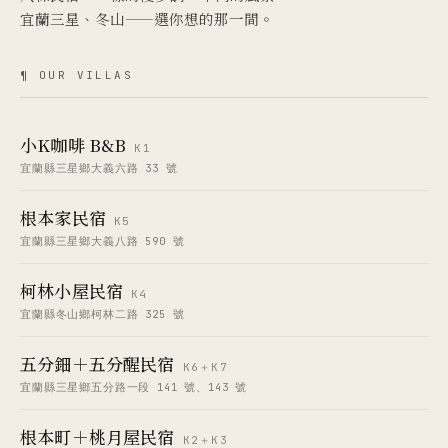
宜蘭三星、冬山——選你想的那一間。
¶ OUR VILLAS
小K咖啡 B&B
K1
宜蘭縣三星鄉大義六路 33 號
根本家民宿
K5
宜蘭縣三星鄉大義八路 590 號
柯林小屋民宿
K4
宜蘭縣冬山鄉柯林二路 325 號
五分鈿＋五分醒民宿
K6＋K7
宜蘭縣三星鄉五分路一段 141 號、143 號
根本町＋桃月屋民宿
K2＋K3