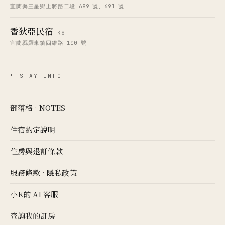
宜蘭縣三星鄉上將路二段 689 號、691 號
香狄亞民宿
K8
宜蘭縣羅東鎮四維路 100 號
¶ STAY INFO
部落格 · NOTES
住宿約定說明
住房與退訂條款
服務條款
·
隱私政策
小K的 AI 客服
查詢我的訂房