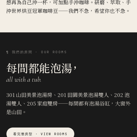
想再為自己沖一杯，可加點手沖咖啡。研磨、萃取、手
沖世界烘豆冠軍咖啡豆——我們不急，希望你也不急。
¶ 我們的房間 · OUR ROOMS
每間都能泡湯，
all with a tub.
301 山田美景泡湯房、201 田園美景泡湯雙人、202 泡
湯雙人、205 家庭雙房——每間都有泡湯浴缸，大窗外
是山田。
看完整房型 · VIEW ROOMS