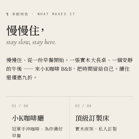
¶ 本館特色 · WHAT MAKES IT
慢慢住，
stay slow, stay here.
慢慢住、從一份早餐開始。一張實木大長桌、一個安靜
的午後 —— 來小K咖啡 B&B，把時間留給自己。續住
還優惠九折。
01 / 08
02 / 08
小K咖啡廳
頂級訂製床
冠軍手沖咖啡、為你備好
實木床架、私人訂製
早餐