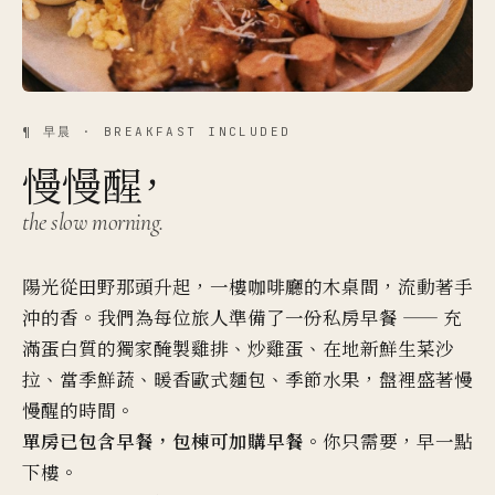
¶ 早晨 · BREAKFAST INCLUDED
慢慢醒，
the slow morning.
陽光從田野那頭升起，一樓咖啡廳的木桌間，流動著手
沖的香。我們為每位旅人準備了一份私房早餐 —— 充
滿蛋白質的獨家醃製雞排、炒雞蛋、在地新鮮生菜沙
拉、當季鮮蔬、暖香歐式麵包、季節水果，盤裡盛著慢
慢醒的時間。
單房已包含早餐，包棟可加購早餐。
你只需要，早一點
下樓。