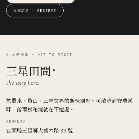
立即訂房 · RESERVE
¶ 如何抵達 · HOW TO VISIT
三星田間，
the way here.
於羅東、員山、三星交界的獨棟別墅。可散步到安農溪
畔，落雨松秘境就在不遠處。
ADDRESS
宜蘭縣三星鄉大義六路 33 號