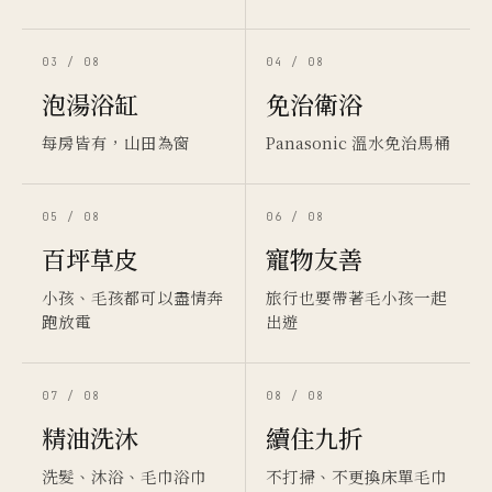
03 / 08
04 / 08
泡湯浴缸
免治衛浴
每房皆有，山田為窗
Panasonic 溫水免治馬桶
05 / 08
06 / 08
百坪草皮
寵物友善
小孩、毛孩都可以盡情奔
旅行也要帶著毛小孩一起
跑放電
出遊
07 / 08
08 / 08
精油洗沐
續住九折
洗髮、沐浴、毛巾浴巾
不打掃、不更換床單毛巾