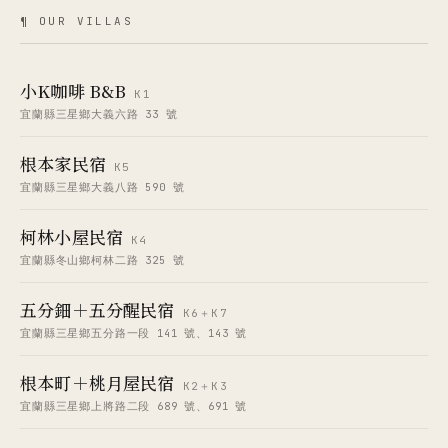
線上訂房 · RESERVE →
Kei.Café
B&B Series
八棟民宿，一樣的慢步調，不同的風景。
宜蘭三星、冬山——選你想的那一間。
¶ OUR VILLAS
小K咖啡 B&B
K1
宜蘭縣三星鄉大義六路 33 號