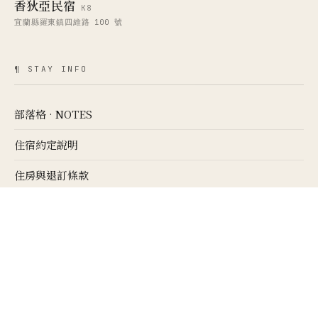
根本家民宿
K5
宜蘭縣三星鄉大義八路 590 號
柯林小屋民宿
K4
宜蘭縣冬山鄉柯林二路 325 號
五分鈿＋五分醒民宿
K6＋K7
宜蘭縣三星鄉五分路一段 141 號、143 號
根本町＋桃月屋民宿
K2＋K3
宜蘭縣三星鄉上將路二段 689 號、691 號
香狄亞民宿
K8
宜蘭縣羅東鎮四維路 100 號
¶ STAY INFO