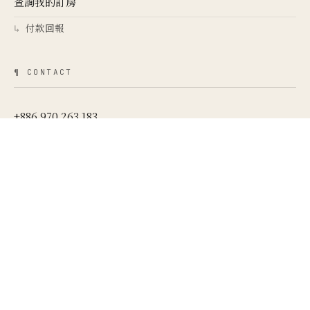
查詢我的訂房
付款回報
↳
¶ CONTACT
+886 970 263 183
LINE @kei.cafe.bnb · 小K咖啡B&B
LINE @kkhome · 根本家
LINE @ece3603c · 柯林小屋
LINE @5k5k · 五分鈿＋五分醒
LINE @2KHome · 根本町＋桃月屋
LINE @333ykrim · 香狄亞