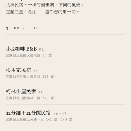
八棟民宿，一樣的慢步調，不同的風景。
宜蘭三星、冬山——選你想的那一間。
¶ OUR VILLAS
小K咖啡 B&B
K1
宜蘭縣三星鄉大義六路 33 號
根本家民宿
K5
宜蘭縣三星鄉大義八路 590 號
柯林小屋民宿
K4
宜蘭縣冬山鄉柯林二路 325 號
五分鈿＋五分醒民宿
K6＋K7
宜蘭縣三星鄉五分路一段 141 號、143 號