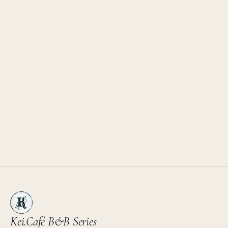
Kei.Café
B&B Series