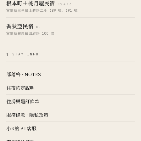
根本町＋桃月屋民宿
K2＋K3
宜蘭縣三星鄉上將路二段 689 號、691 號
香狄亞民宿
K8
宜蘭縣羅東鎮四維路 100 號
¶ STAY INFO
部落格 · NOTES
住宿約定說明
住房與退訂條款
服務條款
·
隱私政策
小K的 AI 客服