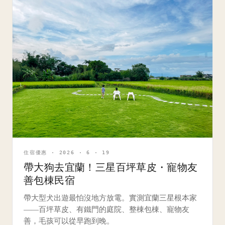
住宿優惠 · 2026 · 6 · 19
帶大狗去宜蘭！三星百坪草皮・寵物友
善包棟民宿
帶大型犬出遊最怕沒地方放電。實測宜蘭三星根本家
——百坪草皮、有鐵門的庭院、整棟包棟、寵物友
善，毛孩可以從早跑到晚。