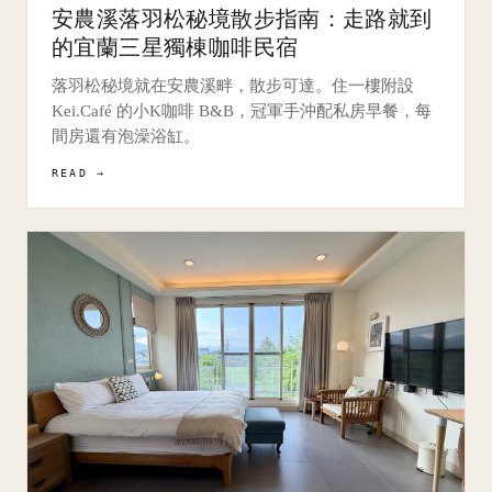
安農溪落羽松秘境散步指南：走路就到
的宜蘭三星獨棟咖啡民宿
落羽松秘境就在安農溪畔，散步可達。住一樓附設
Kei.Café 的小K咖啡 B&B，冠軍手沖配私房早餐，每
間房還有泡澡浴缸。
READ →