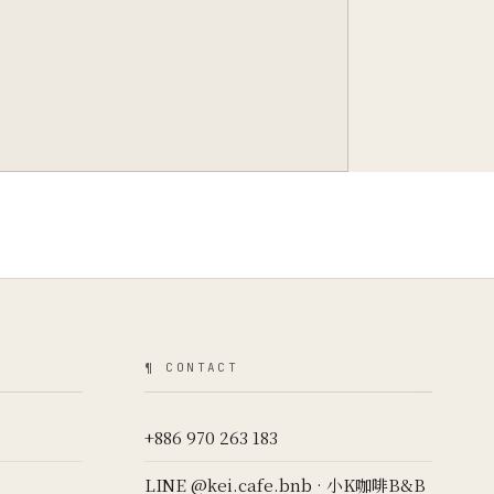
¶ CONTACT
+886 970 263 183
LINE @kei.cafe.bnb · 小K咖啡B&B