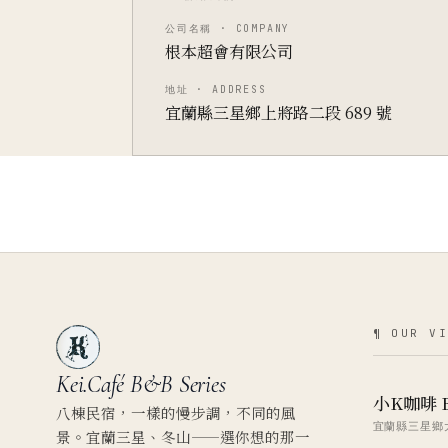
公司名稱 · COMPANY
根本超會有限公司
地址 · ADDRESS
宜蘭縣三星鄉上將路二段 689 號
¶ OUR VI
Kei.Café
B&B Series
小K咖啡 
八棟民宿，一樣的慢步調，不同的風
宜蘭縣三星鄉大
景。宜蘭三星、冬山——選你想的那一