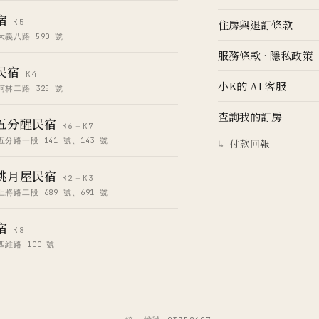
宿
K5
住房與退訂條款
義八路 590 號
服務條款
·
隱私政策
民宿
K4
小K的 AI 客服
林二路 325 號
查詢我的訂房
五分醒民宿
K6＋K7
分路一段 141 號、143 號
付款回報
↳
桃月屋民宿
K2＋K3
將路二段 689 號、691 號
宿
K8
維路 100 號