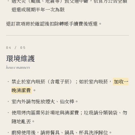
遇天災（颱風、地震等）致交通中斷，依官方公告全額
退還或展期半年一次為限
退訂款項將於確認後扣除轉帳手續費後返還。
04 / 05
環境維護
house manners
禁止於室內吸菸（含電子菸）；如於室內吸菸，
加收一
晚清潔費
。
室內外請勿施放煙火、仙女棒。
使用烤肉區需另計場地與清潔費；垃圾請分類裝袋、勿
隨地亂丟。
廚房使用後，請將餐具、鍋具、杯具洗淨歸位。