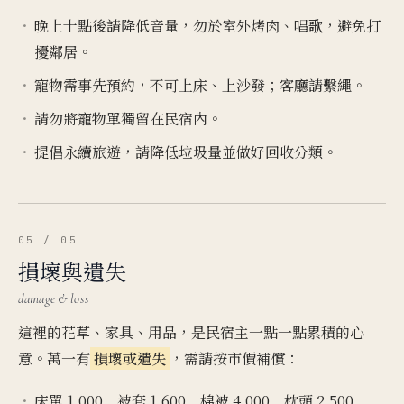
晚上十點後請降低音量，勿於室外烤肉、唱歌，避免打
擾鄰居。
寵物需事先預約，不可上床、上沙發；客廳請繫繩。
請勿將寵物單獨留在民宿內。
提倡永續旅遊，請降低垃圾量並做好回收分類。
05 / 05
損壞與遺失
damage & loss
這裡的花草、家具、用品，是民宿主一點一點累積的心
意。萬一有
損壞或遺失
，需請按市價補償：
床單 1,000 被套 1,600 棉被 4,000 枕頭 2,500