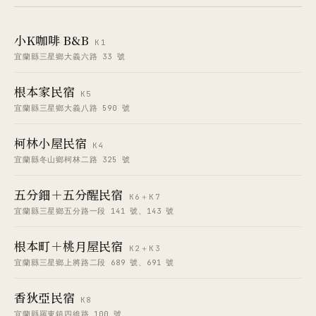
小K咖啡 B&B
K1
宜蘭縣三星鄉大義六路 33 號
根本家民宿
K5
宜蘭縣三星鄉大義八路 590 號
柯林小屋民宿
K4
宜蘭縣冬山鄉柯林二路 325 號
五分鈿＋五分醒民宿
K6＋K7
宜蘭縣三星鄉五分路一段 141 號、143 號
根本町＋桃月屋民宿
K2＋K3
宜蘭縣三星鄉上將路二段 689 號、691 號
香狄亞民宿
K8
宜蘭縣羅東鎮四維路 100 號