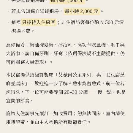
需要延後退房時，
每小時 1,000 元
。
若未告知逕自延後退房，
每小時 2,000 元
。
這裡
只接待入住房客
；非住宿訪客每位酌收 500 元清
潔場地費。
為你備妥：精油洗髮精、沐浴乳、高功率吹風機、毛巾與
大浴巾。請自備牙刷、牙膏（依環保法規不主動提供，仍
可向服務人員索取）。
本民宿提供頂級訂製床「艾薇爾公主系列」與「眠豆腐芝
麻豆腐床」，歡迎進一步了解。熱水為蓄熱式，前一位若
泡得久，下一位可能要等個 20–30 分鐘——慢一點，也是
宜蘭的節奏。
寵物入住請事先預訂、加收費用；恕無法同床，室內請使
用禮貌帶，並由主人承擔所有照顧責任。