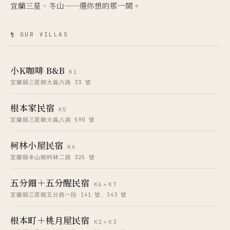
宜蘭三星、冬山——選你想的那一間。
¶ OUR VILLAS
小K咖啡 B&B
K1
宜蘭縣三星鄉大義六路 33 號
根本家民宿
K5
宜蘭縣三星鄉大義八路 590 號
柯林小屋民宿
K4
宜蘭縣冬山鄉柯林二路 325 號
五分鈿＋五分醒民宿
K6＋K7
宜蘭縣三星鄉五分路一段 141 號、143 號
根本町＋桃月屋民宿
K2＋K3