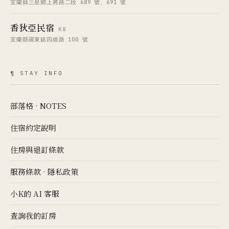
宜蘭縣三星鄉上將路二段 689 號、691 號
香狄亞民宿
K8
宜蘭縣羅東鎮四維路 100 號
¶ STAY INFO
部落格 · NOTES
住宿約定說明
住房與退訂條款
服務條款
·
隱私政策
小K的 AI 客服
查詢我的訂房